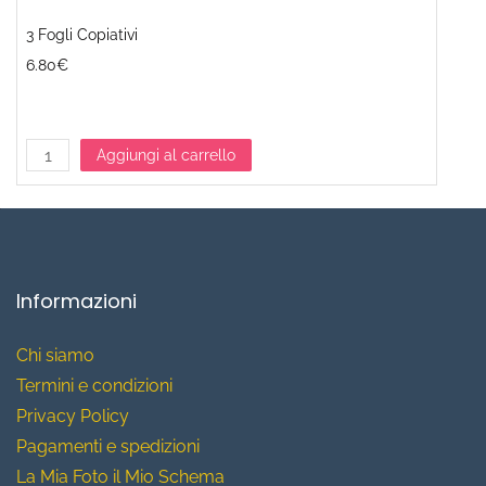
3 Fogli Copiativi
6.80€
Aggiungi al carrello
Informazioni
Chi siamo
T
ermini e condizioni
Privacy Policy
Pagamenti e spedizioni
La Mia Foto il Mio Schema