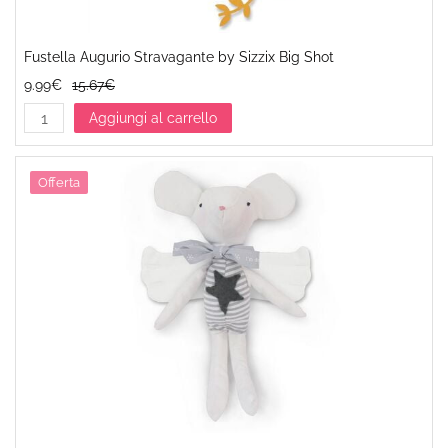
Fustella Augurio Stravagante by Sizzix Big Shot
9.99€
15.67€
Aggiungi al carrello
Offerta