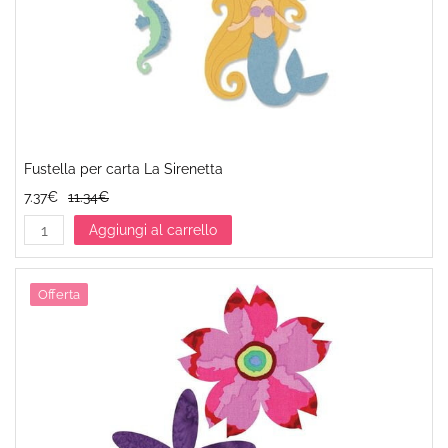
Fustella per carta La Sirenetta
7.37€
11.34€
Aggiungi al carrello
Offerta