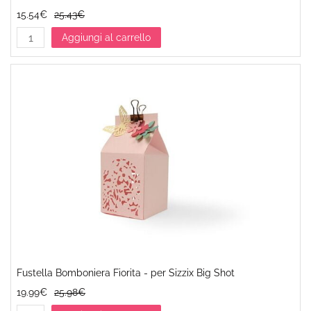
15.54€
25.43€
Aggiungi al carrello
Fustella Bomboniera Fiorita - per Sizzix Big Shot
19.99€
25.98€