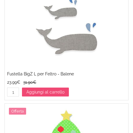
Fustella BigZ L per Feltro - Balene
23.99€
31.90€
Aggiungi al carrello
Offerta