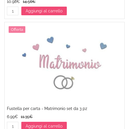
10.98€
14.56€
Aggiungi al carrello
Offerta
Fustella per carta - Matrimonio set da 3 pz
6.99€
11.35€
Aggiungi al carrello