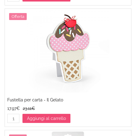
Offerta
Fustella per carta - Il Gelato
17.97€
23.11€
Aggiungi al carrello