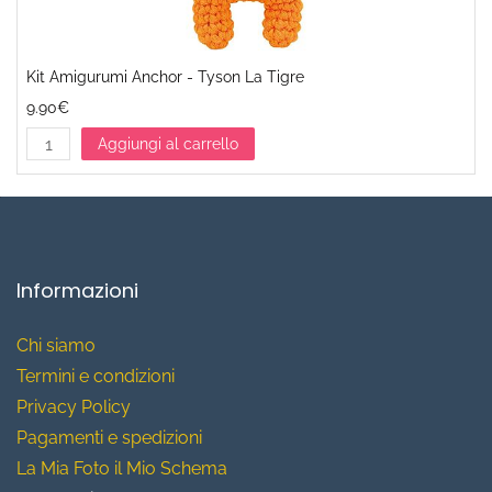
Kit Amigurumi Anchor - Tyson La Tigre
9.90€
Aggiungi al carrello
Informazioni
Chi siamo
T
ermini e condizioni
Privacy Policy
Pagamenti e spedizioni
La Mia Foto il Mio Schema