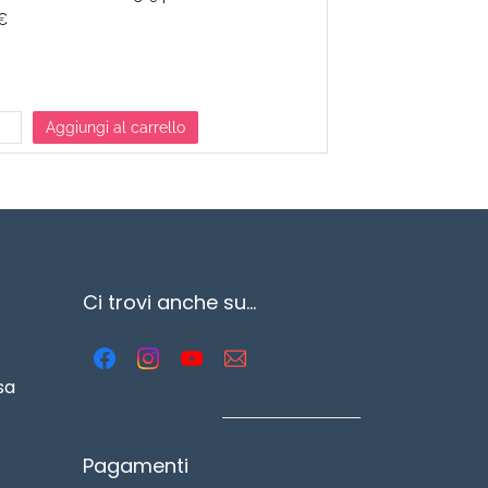
€
3.50€
Aggiungi al carrello
Aggiu
Ci trovi anche su...
sa
Pagamenti