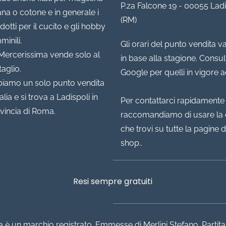
P.za Falcone 19 - 00055 Ladi
lana o cotone e in generale i
(RM)
dotti per il cucito e gli hobby
minili.
Gli orari del punto vendita v
Mercerissima vende solo al
in base alla stagione. Consul
taglio.
Google per quelli in vigore 
iamo un solo punto vendita
talia e si trova a Ladispoli in
Per contattarci rapidamente 
vincia di Roma.
raccomandiamo di usare la 
che trovi su tutte la pagine d
shop..
Resi sempre gratuiti
 è un marchio registrato. Emmesse di Merlini Stefano. Partita