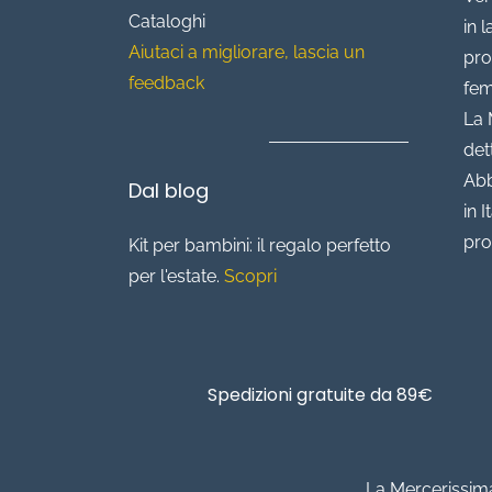
Cataloghi
in 
Aiutaci a migliorare, lascia un
pro
feedback
fem
La 
det
Abb
Dal blog
in I
pro
Kit per bambini: il regalo perfetto
per l'estate.
Scopri
Spedizioni gratuite da 89€
La Mercerissima