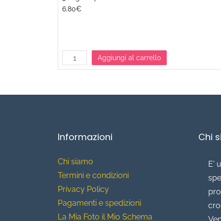
6.80€
Aggiungi al carrello
Informazioni
Chi 
Chi siamo
E' 
T
ermini e condizioni
spe
Privacy Policy
pro
Pagamenti e spedizioni
cro
La Mia Foto il Mio Schema
Ven