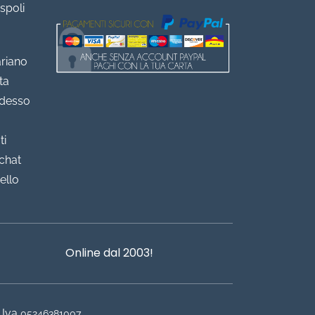
spoli
ariano
ta
adesso
ti
chat
ello
Online dal 2003!
 Iva
05246381007