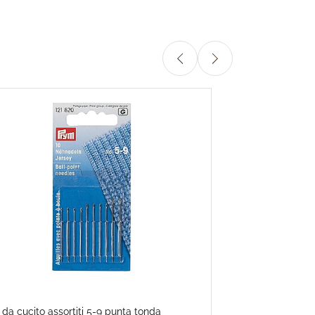
 da cucito assortiti 5-9 punta tonda
Aghi da modista 