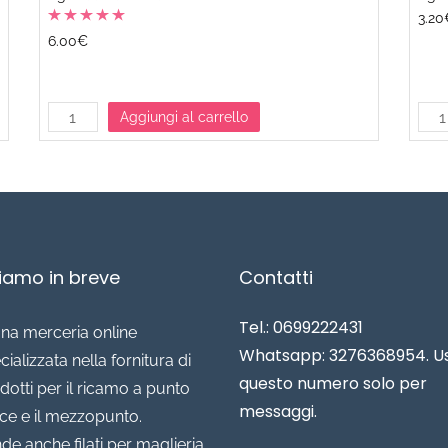
3.20
6.00€
Aggiungi al carrello
siamo in breve
Contatti
Tel.: 0699222431
una merceria online
Whatsapp: 3276368954. U
cializzata nella fornitura di
questo numero solo per
dotti per il ricamo a punto
messaggi.
ce e il mezzopunto.
de anche filati per maglieria