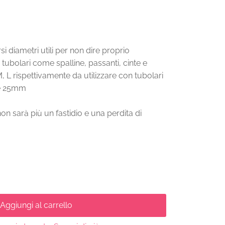
rsi diametri utili per non dire proprio
i tubolari come spalline, passanti, cinte e
M, L rispettivamente da utilizzare con tubolari
re 25mm
 non sarà più un fastidio e una perdita di
 Aggiungi al carrello