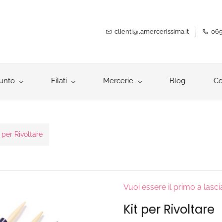
clienti@lamercerissima.it
069
unto
Filati
Mercerie
Blog
Co
t per Rivoltare
Vuoi essere il primo a lasc
Kit per Rivoltare