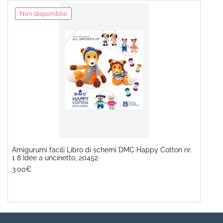
Non disponibile
Amigurumi facili Libro di schemi DMC Happy Cotton nr.
1 8 Idee a uncinetto, 20452
n
3.00€