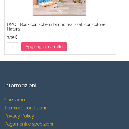
DMC - Book con schemi bimbo realizzati con cotone
Natura
3.95€
Aggiungi al carrello
Informazioni
Chi siamo
T
ermini e condizioni
Privacy Policy
Pagamenti e spedizioni