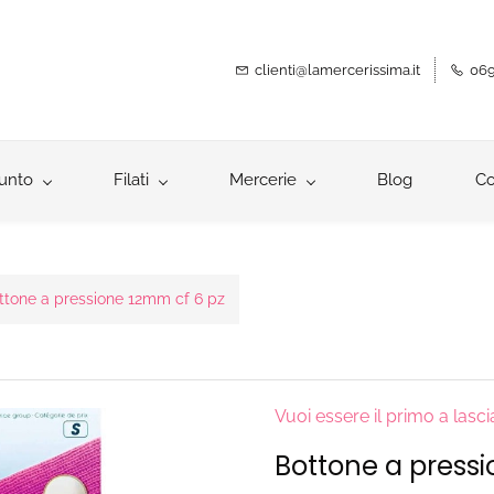
clienti@lamercerissima.it
069
unto
Filati
Mercerie
Blog
Co
ttone a pressione 12mm cf 6 pz
Vuoi essere il primo a lasc
Bottone a press