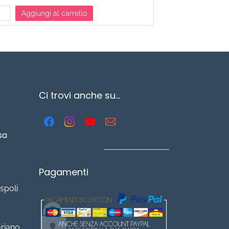
Aggiungi al carrello
Aggiu
Ci trovi anche su...
sa
Pagamenti
spoli
ariano