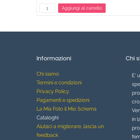
Aggiungi al carrello
Informazioni
Chi 
Chi siamo
E' 
T
ermini e condizioni
spe
Privacy Policy
pro
Pagamenti e spedizioni
cro
La Mia Foto il Mio Schema
Ven
Cataloghi
in 
Aiutaci a migliorare, lascia un
pro
feedback
fem