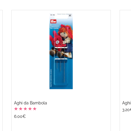
Aghi da Bambola
Aghi
3.20
6.00€