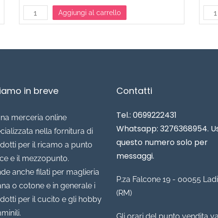
Aggiungi al carrello
siamo in breve
Contatti
Tel.: 0699222431
una merceria online
Whatsapp: 3276368954. U
cializzata nella fornitura di
questo numero solo per
dotti per il ricamo a punto
messaggi.
ce e il mezzopunto.
de anche filati per maglieria
P.za Falcone 19 - 00055 Ladi
lana o cotone e in generale i
(RM)
dotti per il cucito e gli hobby
minili.
Gli orari del punto vendita v