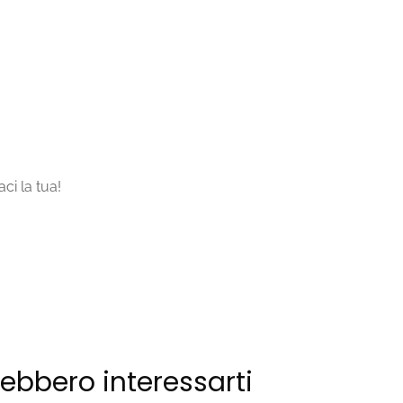
ci la tua!
rebbero interessarti