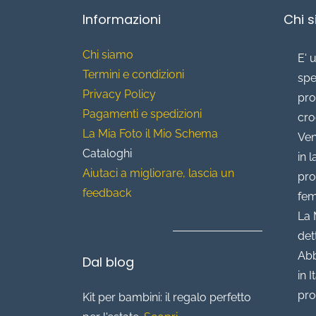
Informazioni
Chi 
Chi siamo
E' 
T
ermini e condizioni
spe
Privacy Policy
pro
Pagamenti e spedizioni
cro
La Mia Foto il Mio Schema
Ven
Cataloghi
in 
Aiutaci a migliorare, lascia un
pro
feedback
fem
La 
det
Abb
Dal blog
in I
pro
Kit per bambini: il regalo perfetto