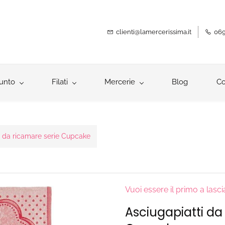
clienti@lamercerissima.it
069
unto
Filati
Mercerie
Blog
Co
i da ricamare serie Cupcake
Vuoi essere il primo a lasc
Asciugapiatti da