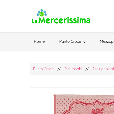
Home
Punto Croce
Mezzop
//
//
Punto Croce
Ricamabili
Asciugapiatt