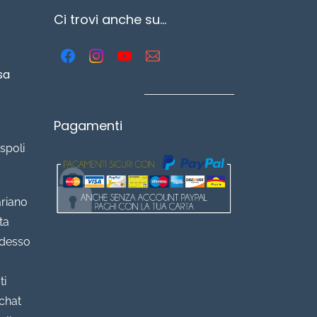
Ci trovi anche su...
sa
Pagamenti
spoli
ariano
ta
adesso
ti
chat