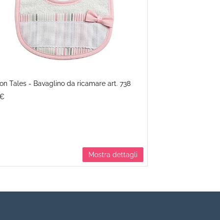
on Tales - Bavaglino da ricamare art. 738
Baloon Tales - b
0€
6.90€
Mostra dettagli
Aggiu