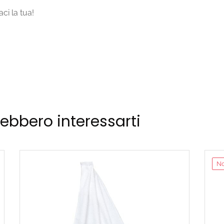
ci la tua!
rebbero interessarti
No