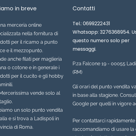
siamo in breve
Contatti
Tel.: 0699222431
una merceria online
Whatsapp: 3276368954. U
cializzata nella fornitura di
questo numero solo per
dotti per il ricamo a punto
messaggi.
ce e il mezzopunto.
de anche filati per maglieria
P.za Falcone 19 - 00055 Ladi
lana o cotone e in generale i
(RM)
dotti per il cucito e gli hobby
minili.
Gli orari del punto vendita v
Mercerissima vende solo al
in base alla stagione. Consul
taglio.
Google per quelli in vigore 
iamo un solo punto vendita
talia e si trova a Ladispoli in
Per contattarci rapidamente 
vincia di Roma.
raccomandiamo di usare la 