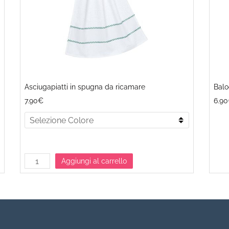
Asciugapiatti in spugna da ricamare
Balo
7.90€
6.9
Aggiungi al carrello